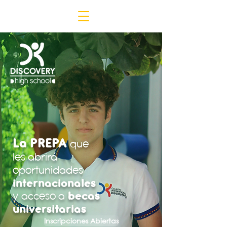
La PREPA
que
les abrirá
oportunidades
internacionales
becas
y
acceso a
universitarias
Inscripciones Abiertas