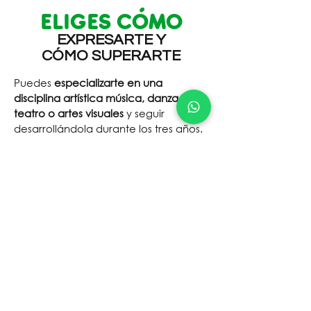
ELIGES CÓMO
EXPRESARTE Y
CÓMO SUPERARTE
Puedes
especializarte en una
disciplina artística música, danza,
teatro o artes visuales
y seguir
desarrollándola durante los tres años.
Además, haces deporte diario,
participas en torneos y desarrollas
disciplina, salud física y mental.
Aquí el
arte y el deporte no son
actividades extras: son parte de tu
formación integral.
Inscripciones Abiertas